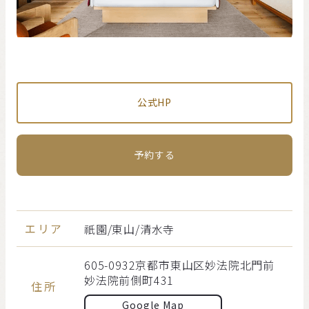
公式HP
予約する
エリア
祇園/東山/清水寺
605-0932京都市東山区妙法院北門前
妙法院前側町431
住所
Google Map