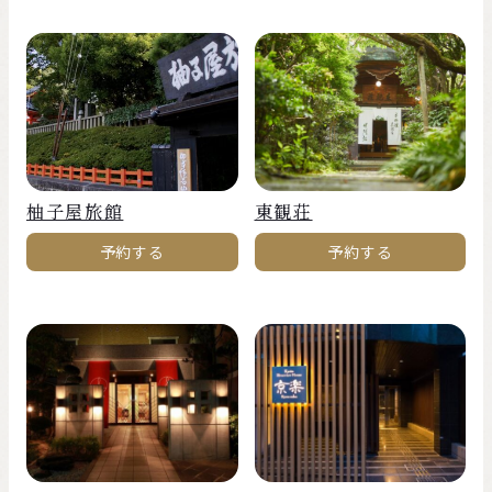
柚子屋旅館
東観荘
予約する
予約する