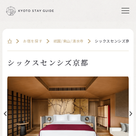
お宿を探す
祇園/東山/清水寺
シックスセンシズ京都
シックスセンシズ京都