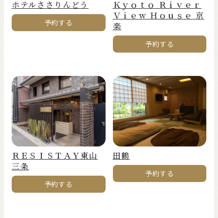
ホテルささりんどう
Ｋｙｏｔｏ Ｒｉｖｅｒ
Ｖｉｅｗ Ｈｏｕｓｅ 京
予約する
楽
予約する
ＲＥＳＩＳＴＡＹ東山
田鶴
三条
予約する
予約する