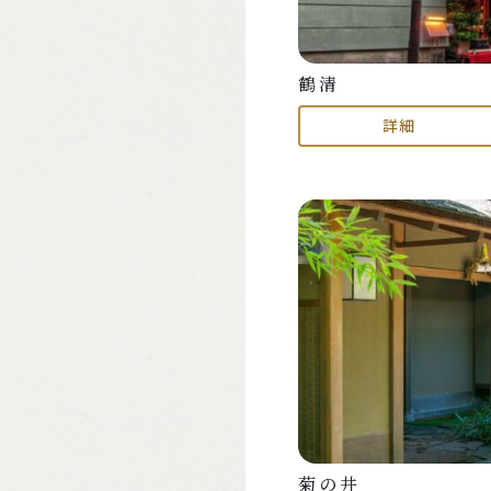
鶴清
詳細
菊の井