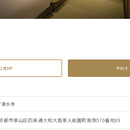
公式HP
予約す
/清水寺
074京都市東山区四条通大和大路東入祇園町南側570番地89