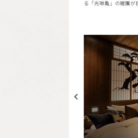
る「光琳亀」の暖簾が