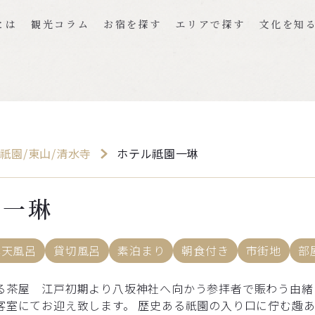
とは
観光コラム
お宿を探す
エリアで探す
文化を知
祇園/東山/清水寺
ホテル祗園一琳
園一琳
露天風呂
貸切風呂
素泊まり
朝食付き
市街地
部
る茶屋 江戸初期より八坂神社へ向かう参拝者で賑わう由緒
客室にてお迎え致します。 歴史ある祇園の入り口に佇む趣あ