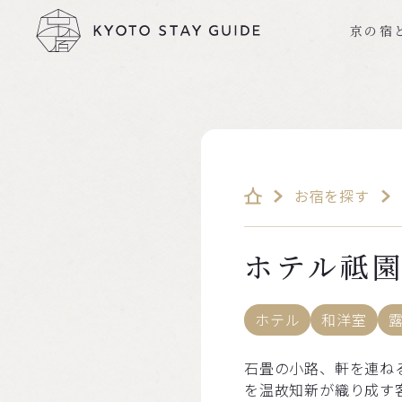
京の宿
お宿を探す
ホテル祗
ホテル
和洋室
石畳の小路、軒を連ね
を温故知新が織り成す