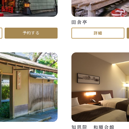
田舎亭
予約する
詳細
知恩院 和順会館