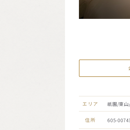
エリア
祇園/東山
住所
605-0