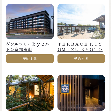
ダブルツリーｂｙヒル
ＴＥＲＲＡＣＥ ＫＩＹ
トン京都東山
ＯＭＩＺＵ ＫＹＯＴＯ
予約する
予約する