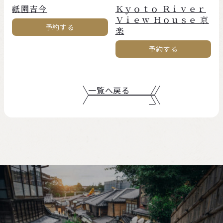
祇園吉今
Ｋｙｏｔｏ Ｒｉｖｅｒ
Ｖｉｅｗ Ｈｏｕｓｅ 京
予約する
楽
予約する
一覧へ戻る