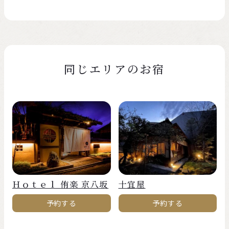
同じエリアのお宿
Ｈｏｔｅｌ 侑楽 京八坂
十宜屋
予約する
予約する