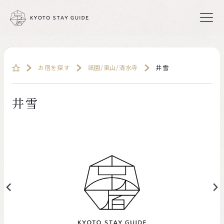
お宿を探す
祇園/東山/清水寺
井雪
井雪