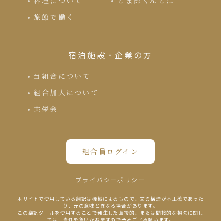
料理について
とま郎くんとは
旅館で働く
宿泊施設・企業の方
当組合について
組合加入について
共栄会
組合員ログイン
プライバシーポリシー
本サイトで使⽤している翻訳は機械によるもので、⽂の構造が不正確であった
り、元の意味と異なる場合があります。
この翻訳ツールを使⽤することで発⽣した直接的、または間接的な損失に関し
ては、責任を負いかねますので予めご了承願います。