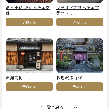
清水小路 坂のホテル京
ソラリア西鉄ホテル京
都
都プレミア
予約する
予約する
旅館菊梅
料理旅館白梅
予約する
予約する
一覧へ戻る