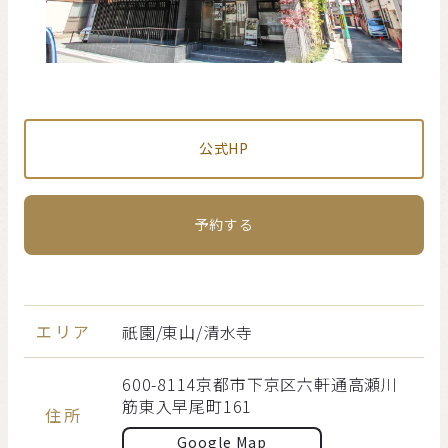
公式HP
予約する
エリア
祇園/東山/清水寺
600-8114京都市下京区六軒通高瀬川
筋東入早尾町161
住所
Google Map