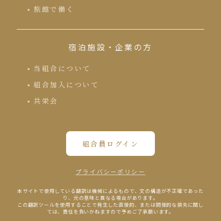
旅館で働く
宿泊施設・企業の方
当組合について
組合加入について
共栄会
組合員ログイン
プライバシーポリシー
本サイトで使⽤している翻訳は機械によるもので、⽂の構造が不正確であった
り、元の意味と異なる場合があります。
この翻訳ツールを使⽤することで発⽣した直接的、または間接的な損失に関し
ては、責任を負いかねますので予めご了承願います。