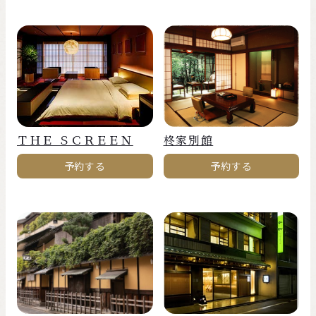
ＴＨＥ ＳＣＲＥＥＮ
柊家別館
予約する
予約する