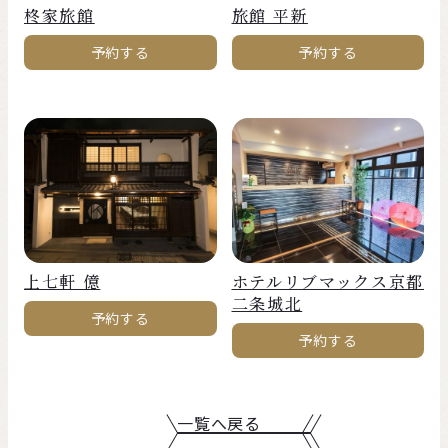
柊家旅館
旅館 平新
予約する
予約する
上七軒 億
ホテルリブマックス京都
二条城北
予約する
予約する
一覧へ戻る