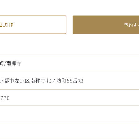
公式HP
予約す
崎/南禅寺
446京都市左京区南禅寺北ノ坊町59番地
7770