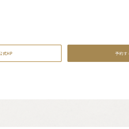
公式HP
予約す