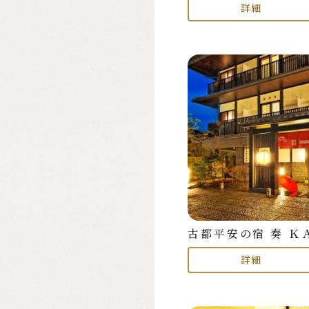
詳細
古都平安の宿 奏 Ｋ
詳細