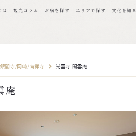
とは
観光コラム
お宿を探す
エリアで探す
文化を知
銀閣寺/岡崎/南禅寺
光雲寺 閑雲庵
雲庵