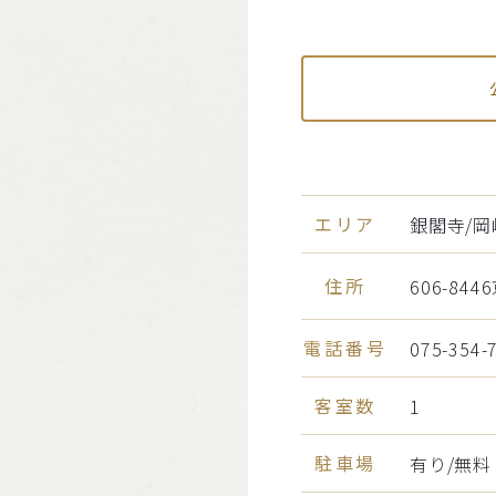
エリア
銀閣寺/岡
住所
606-8
電話番号
075-354-
客室数
1
駐車場
有り/無料