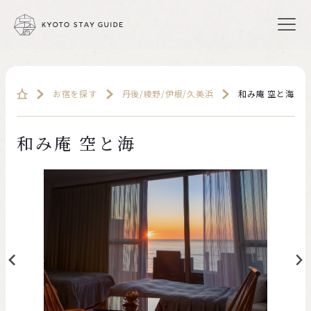
お宿を探す
丹後/綾野/伊根/久美浜
和み庵 空と海
和み庵 空と海