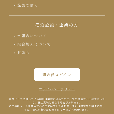
旅館で働く
宿泊施設・企業の方
当組合について
組合加入について
共栄会
組合員ログイン
プライバシーポリシー
本サイトで使⽤している翻訳は機械によるもので、⽂の構造が不正確であった
り、元の意味と異なる場合があります。
この翻訳ツールを使⽤することで発⽣した直接的、または間接的な損失に関し
ては、責任を負いかねますので予めご了承願います。