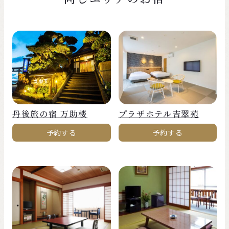
丹後旅の宿 万助楼
プラザホテル吉翠苑
予約する
予約する