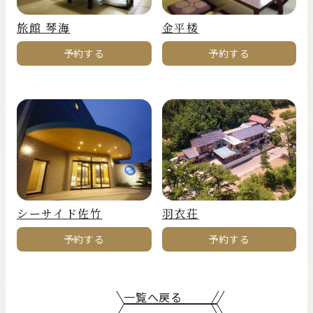
旅館 琴海
金平楼
予約する
予約する
シーサイド佐竹
羽衣荘
予約する
予約する
一覧へ戻る