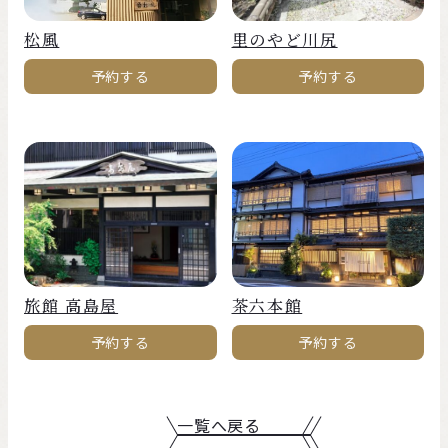
松風
里のやど川尻
予約する
予約する
旅館 高島屋
茶六本館
予約する
予約する
一覧へ戻る