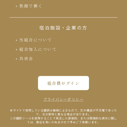
旅館で働く
宿泊施設・企業の方
当組合について
組合加入について
共栄会
組合員ログイン
プライバシーポリシー
本サイトで使⽤している翻訳は機械によるもので、⽂の構造が不正確であった
り、元の意味と異なる場合があります。
この翻訳ツールを使⽤することで発⽣した直接的、または間接的な損失に関し
ては、責任を負いかねますので予めご了承願います。