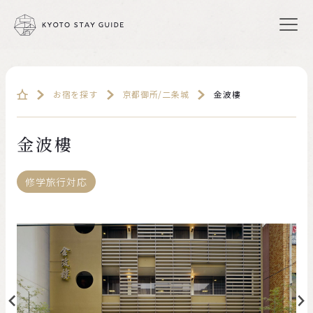
お宿を探す
京都御所/二条城
金波樓
金波樓
修学旅行対応