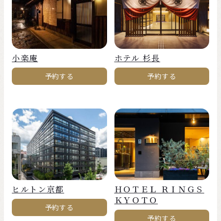
小楽庵
ホテル 杉長
予約する
予約する
ヒルトン京都
ＨＯＴＥＬ ＲＩＮＧＳ
ＫＹＯＴＯ
予約する
予約する