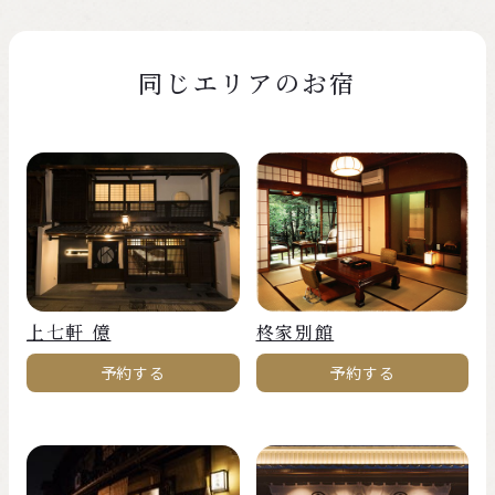
同じエリアのお宿
上七軒 億
柊家別館
予約する
予約する