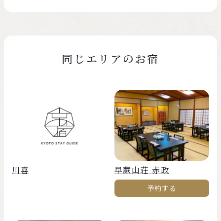
同じエリアのお宿
川喜
早蕨山荘 赤政
予約する