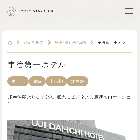
お宿を探す
宇治/⻑岡京/⼭崎
宇治第一ホテル
宇治第一ホテル
ホテル
洋室
市街地
駐車場
JR宇治駅より徒歩3分。観光にビジネスに最適のロケーショ
ン