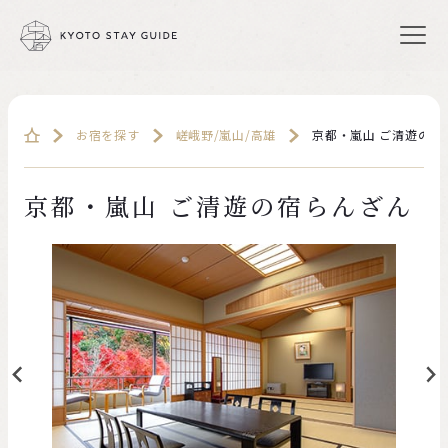
お宿を探す
嵯峨野/嵐⼭/⾼雄
京都・嵐山 ご清遊の宿
京都・嵐山 ご清遊の宿らんざん