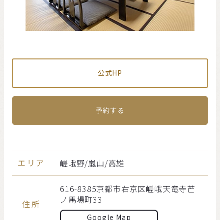
公式HP
予約する
エリア
嵯峨野/嵐⼭/⾼雄
616-8385京都市右京区嵯峨天竜寺芒
ノ馬場町33
住所
Google Map