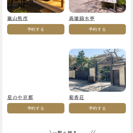
嵐山熊彦
高雄錦水亭
予約する
予約する
星のや京都
菊香荘
予約する
予約する
一覧へ戻る