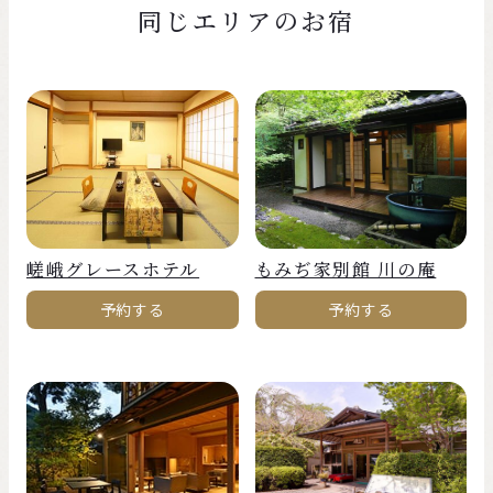
同じエリアのお宿
嵯峨グレースホテル
もみぢ家別館 川の庵
予約する
予約する