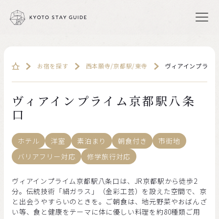
お宿を探す
西本願寺/京都駅/東寺
ヴィアインプライ
ヴィアインプライム京都駅八条
口
ホテル
洋室
素泊まり
朝食付き
市街地
バリアフリー対応
修学旅行対応
ヴィアインプライム京都駅八条口は、JR京都駅から徒歩2
分。伝統技術「絹ガラス」（金彩工芸）を設えた空間で、京
と出会うやすらいのときを。ご朝食は、地元野菜やおばんざ
い等、食と健康をテーマに体に優しい料理を約80種類ご用