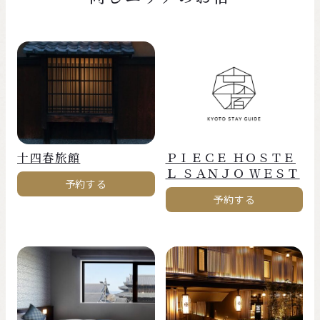
十四春旅館
ＰＩＥＣＥ ＨＯＳＴＥ
Ｌ ＳＡＮＪＯ ＷＥＳＴ
予約する
予約する