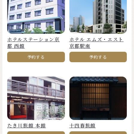
ホテルステーション京
ホテル エムズ・エスト
都 西館
京都駅南
予約する
予約する
たき川旅館 本館
十四春旅館