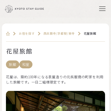
お宿を探す
西本願寺/京都駅/東寺
花屋旅館
花屋旅館
旅館
和室
花屋は、築約100年になる表屋造りの元呉服商の町家を利用
した旅館です。一日二組様限定です。