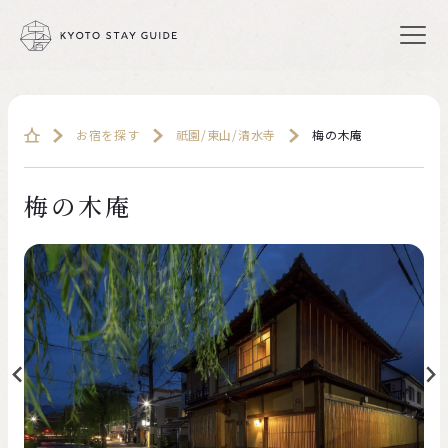
お宿を探す
祇園/東山/清水寺
梅の木庵
梅の木庵