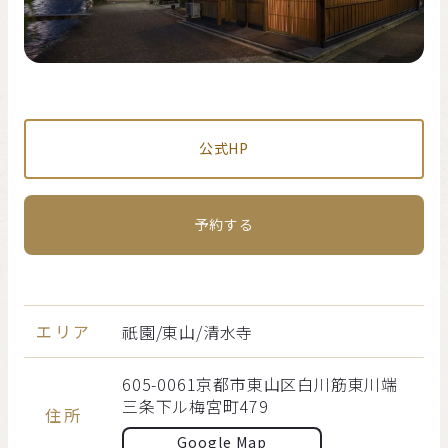
公式HP
予約する
エリア
祇園/東山/清水寺
605-0061京都市東山区白川筋東川端
三条下ル梅宮町479
住所
Google Map