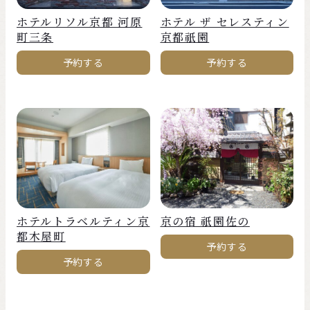
ホテルリソル京都 河原
ホテル ザ セレスティン
町三条
京都祇園
予約する
予約する
ホテルトラベルティン京
京の宿 祇園佐の
都木屋町
予約する
予約する